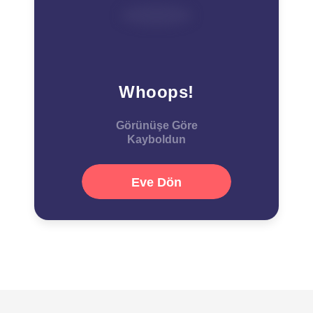
Whoops!
Görünüşe Göre
Kayboldun
Eve Dön