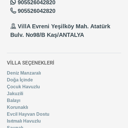
905526042820
905526042820
VillA Evreni Yeşilköy Mah. Atatürk
Bulv. No98/B Kaş/ANTALYA
VİLLA SEÇENEKLERİ
Deniz Manzaralı
Doğa İçinde
Çocuk Havuzlu
Jakuzili
Balayı
Korunaklı
Evcil Hayvan Dostu
Isıtmalı Havuzlu
Saunalı