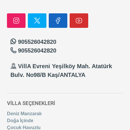
905526042820
905526042820
VillA Evreni Yeşilköy Mah. Atatürk
Bulv. No98/B Kaş/ANTALYA
VİLLA SEÇENEKLERİ
Deniz Manzaralı
Doğa İçinde
Çocuk Havuzlu